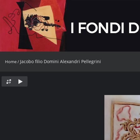
Jacobo filio Domini Alexandri Pellegrini
Home
/